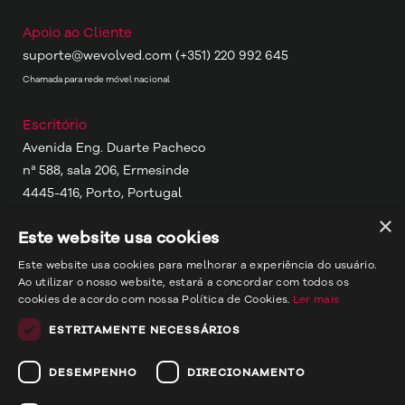
Apoio ao Cliente
suporte@wevolved.com
(+351) 220 992 645
Chamada para rede móvel nacional
Escritório
Avenida Eng. Duarte Pacheco
nª 588, sala 206, Ermesinde
4445-416, Porto, Portugal
×
Este website usa cookies
Onde estamos
Porto, Portugal
Este website usa cookies para melhorar a experiência do usuário.
Ao utilizar o nosso website, estará a concordar com todos os
Portimão, Portugal
cookies de acordo com nossa Política de Cookies.
Ler mais
Maputo, Moçambique
ESTRITAMENTE NECESSÁRIOS
Wevolved
DESEMPENHO
DIRECIONAMENTO
© wevolved 2024 - direitos reservados
Termos e Condições