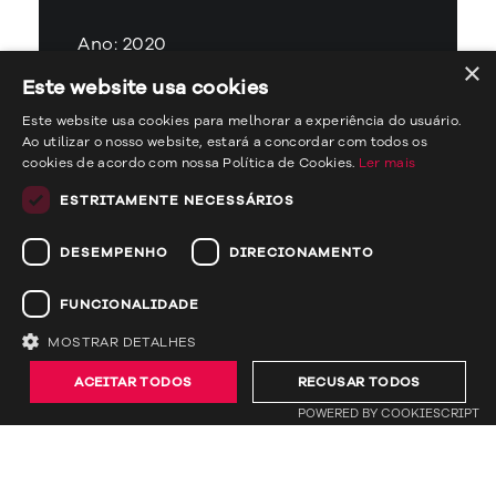
Ano: 2020
×
Este website usa cookies
Ver website
Este website usa cookies para melhorar a experiência do usuário.
Ao utilizar o nosso website, estará a concordar com todos os
cookies de acordo com nossa Política de Cookies.
Ler mais
ESTRITAMENTE NECESSÁRIOS
DESEMPENHO
DIRECIONAMENTO
Canto da Boavista é um complexo de
apartamentos e serviços, construído no final dos
FUNCIONALIDADE
anos 50 do século passado pelo arquitecto
Rocha Matos e actualmente reabilitado pelo
MOSTRAR DETALHES
atelier PMPG Arquitectos.
ACEITAR TODOS
RECUSAR TODOS
POWERED BY COOKIESCRIPT
Desenhámos e desenvolvemos o novo site do
Canto da Boavista. O site segue o conceito de
aliar o modernismo à estética do estilo de vida