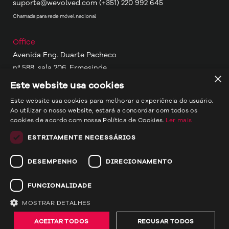
suporte@wevolved.com
(+351) 220 992 645
Chamada para rede móvel nacional
Office
Avenida Eng. Duarte Pacheco
nª 588, sala 206, Ermesinde
×
4445-416, Porto, Portugal
Este website usa cookies
Este website usa cookies para melhorar a experiência do usuário.
Other Locations
Ao utilizar o nosso website, estará a concordar com todos os
Porto, Portugal
cookies de acordo com nossa Política de Cookies.
Ler mais
Portimão, Portugal
ESTRITAMENTE NECESSÁRIOS
Maputo, Moçambique
DESEMPENHO
DIRECIONAMENTO
Wevolved
© wevolved 2024 - rights reserved
FUNCIONALIDADE
Terms and conditions
MOSTRAR DETALHES
Privacy Policy
ACEITAR TODOS
RECUSAR TODOS